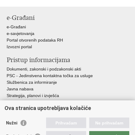
e-Građani
e-Građani
e-savjetovanja
Portal otvorenih podataka RH
Izvozni portal
Pristup informacijama
Dokumenti, zakonski i podzakonski akti
PSC - Jedinstvena kontaktna točka za usluge
Službenica za informiranje
Javna nabava
Strategija, planovi i izvješća
Savjetovanja sa zainteresiranom javnošću
Ova stranica upotrebljava kolačiće
Nužni
Prihvaćam
Ne prihvaćam
Korisne poveznice