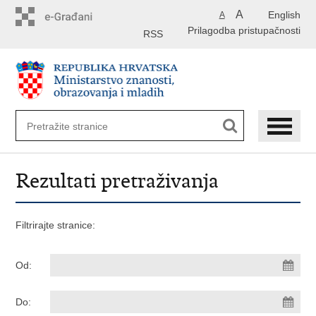
Preskoči
A
English
A
na
Prilagodba pristupačnosti
glavni
RSS
sadržaj
Rezultati pretraživanja
Filtrirajte stranice:
Od:
Do: