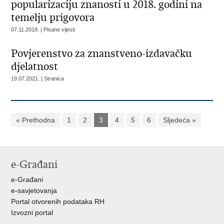
popularizaciju znanosti u 2018. godini na
temelju prigovora
07.11.2018. | Pisane vijesti
Povjerenstvo za znanstveno-izdavačku
djelatnost
19.07.2021. | Stranica
« Prethodna
1
2
3
4
5
6
Sljedeća »
e-Građani
e-Građani
e-savjetovanja
Portal otvorenih podataka RH
Izvozni portal