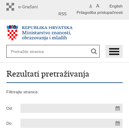
Preskoči
A
English
A
na
Prilagodba pristupačnosti
glavni
RSS
sadržaj
Rezultati pretraživanja
Filtrirajte stranice:
Od:
Do: