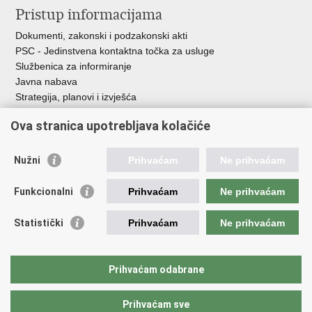
Pristup informacijama
Dokumenti, zakonski i podzakonski akti
PSC - Jedinstvena kontaktna točka za usluge
Službenica za informiranje
Javna nabava
Strategija, planovi i izvješća
Savjetovanja sa zainteresiranom javnošću
Ova stranica upotrebljava kolačiće
Nužni
Prihvaćam
Ne prihvaćam
Korisne poveznice
Funkcionalni
Prihvaćam
Ne prihvaćam
Vlada RH
AZOO
Statistički
Prihvaćam
Ne prihvaćam
ASOO
AMPEU
CARNET
Prihvaćam odabrane
NCVVO
Prihvaćam sve