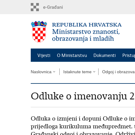
Preskoči
na
glavni
sadržaj
Vijesti
O Ministarstvu
Dokumenti
Pristu
Naslovnica
Istaknute teme
Odgoj i obrazova
Odluke o imenovanju 20
Odluka o izmjeni i dopuni Odluke o im
prijedloga kurikuluma međupredmet. te
Građanski odgoj i obrazovanje, Održiv