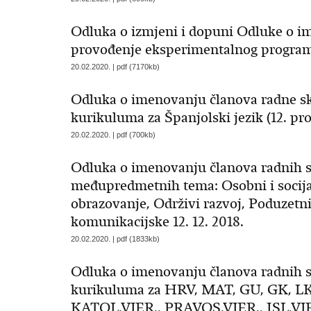
Odluka o izmjeni i dopuni Odluke o i
provođenje eksperimentalnog programa 
20.02.2020. | pdf (7170kb)
Odluka o imenovanju članova radne sk
kurikuluma za Španjolski jezik (12. pro
20.02.2020. | pdf (700kb)
Odluka o imenovanju članova radnih s
međupredmetnih tema: Osobni i socijal
obrazovanje, Održivi razvoj, Poduzetn
komunikacijske 12. 12. 2018.
20.02.2020. | pdf (1833kb)
Odluka o imenovanju članova radnih s
kurikuluma za HRV, MAT, GU, GK, L
KATOL.VJER., PRAVOS.VJER., ISL.VJE