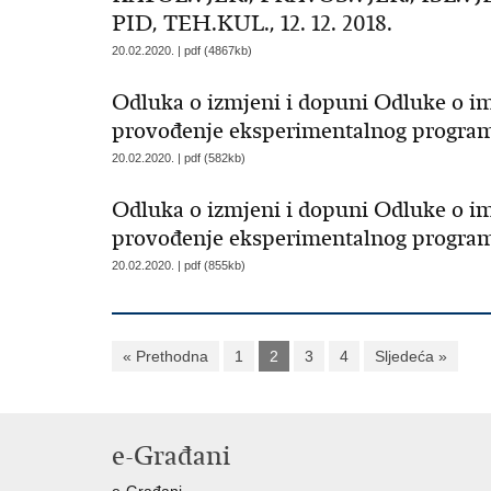
PID, TEH.KUL., 12. 12. 2018.
20.02.2020. | pdf (4867kb)
Odluka o izmjeni i dopuni Odluke o i
provođenje eksperimentalnog programa 
20.02.2020. | pdf (582kb)
Odluka o izmjeni i dopuni Odluke o i
provođenje eksperimentalnog programa 
20.02.2020. | pdf (855kb)
« Prethodna
1
2
3
4
Sljedeća »
e-Građani