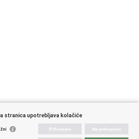
a stranica upotrebljava kolačiće
orisne poveznice
žni
Prihvaćam
Ne prihvaćam