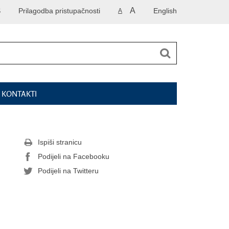
A
S
Prilagodba pristupačnosti
English
A
I KONTAKTI
Ispiši stranicu
Podijeli na Facebooku
Podijeli na Twitteru