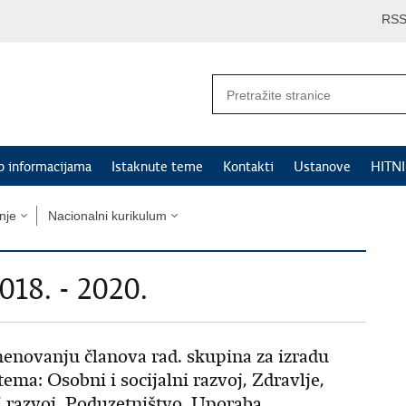
RS
p informacijama
Istaknute teme
Kontakti
Ustanove
HITN
nje
Nacionalni kurikulum
18. - 2020.
enovanju članova rad. skupina za izradu
ma: Osobni i socijalni razvoj, Zdravlje,
i razvoj, Poduzetništvo, Uporaba