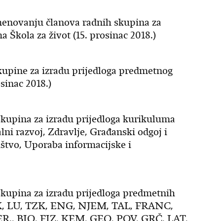
menovanju članova radnih skupina za
Škola za život (15. prosinac 2018.)
upine za izradu prijedloga predmetnog
sinac 2018.)
kupina za izradu prijedloga kurikuluma
ni razvoj, Zdravlje, Građanski odgoj i
ištvo, Uporaba informacijske i
kupina za izradu prijedloga predmetnih
K, LU, TZK, ENG, NJEM, TAL, FRANC,
R., BIO, FIZ, KEM, GEO, POV, GRČ, LAT,