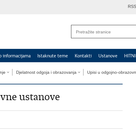
RS
p informacijama
Istaknute teme
Kontakti
Ustanove
HITN
nje
Djelatnost odgoja i obrazovanja
Upisi u odgojno-obrazov
ovne ustanove