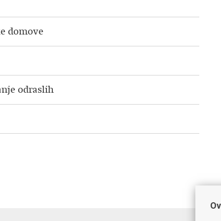
čke domove
nje odraslih
Ov