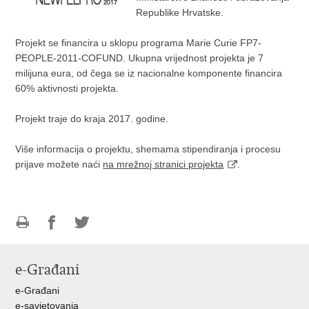
Republike Hrvatske.
Projekt se financira u sklopu programa Marie Curie FP7-
PEOPLE-2011-COFUND. Ukupna vrijednost projekta je 7
milijuna eura, od čega se iz nacionalne komponente financira
60% aktivnosti projekta.
Projekt traje do kraja 2017. godine.
Više informacija o projektu, shemama stipendiranja i procesu
prijave možete naći
na mrežnoj stranici projekta
.
Ispiši
Podijeli
Podijeli
stranicu
na
na
e-Građani
Facebooku
Twitteru
e-Građani
e-savjetovanja