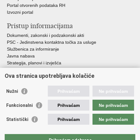
Portal otvorenih podataka RH
Izvozni portal
Pristup informacijama
Dokumenti, zakonski i podzakonski akti
PSC - Jedinstvena kontaktna točka za usluge
Službenica za informiranje
Javna nabava
Strategija, planovi i izvješća
Savjetovanja sa zainteresiranom javnošću
Ova stranica upotrebljava kolačiće
Nužni
Prihvaćam
Ne prihvaćam
Korisne poveznice
Funkcionalni
Prihvaćam
Ne prihvaćam
Vlada RH
AZOO
Statistički
Prihvaćam
Ne prihvaćam
ASOO
AMPEU
CARNET