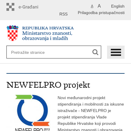
Preskoči
A
English
A
na
Prilagodba pristupačnosti
glavni
RSS
sadržaj
NEWFELPRO projekt
Novi međunarodni projekt
stipendiranja i mobilnosti za iskusne
istraživače - NEWFELPRO je
projekt stipendiranja Vlade
Republike Hrvatske koji provodi
Ministarstvo znanosti i obrazovanja