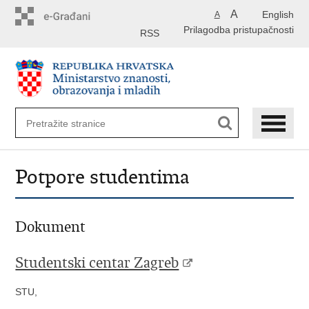
Preskoči
A
English
A
na
Prilagodba pristupačnosti
glavni
RSS
sadržaj
Potpore studentima
Dokument
Studentski centar Zagreb
STU,