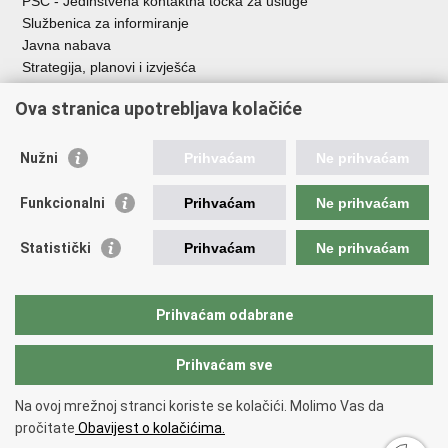
PSC - Jedinstvena kontaktna točka za usluge
Službenica za informiranje
Javna nabava
Strategija, planovi i izvješća
Savjetovanja sa zainteresiranom javnošću
Ova stranica upotrebljava kolačiće
Nužni
Prihvaćam
Ne prihvaćam
Korisne poveznice
Funkcionalni
Prihvaćam
Ne prihvaćam
Vlada RH
AZOO
Statistički
Prihvaćam
Ne prihvaćam
ASOO
AMPEU
CARNET
Prihvaćam odabrane
NCVVO
Prihvaćam sve
Povratak na vrh
Na ovoj mrežnoj stranci koriste se kolačići. Molimo Vas da
Copyright © 2026 Ministarstvo znanosti, obrazovanja i mladih.
Uvjeti
pročitate
Obavijest o kolačićima.
korištenja
Izjava o pristupačnosti